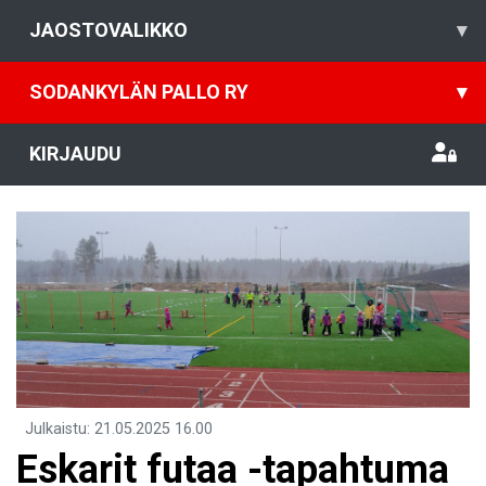
JAOSTOVALIKKO
▾
SODANKYLÄN PALLO RY
▾
KIRJAUDU
Julkaistu
:
21.05.2025
16.00
E​skarit futaa -tapahtuma