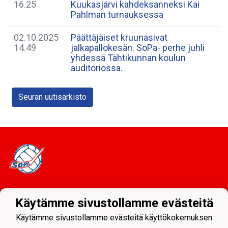
16.25
Kuukasjärvi kahdeksanneksi Kai
Pahlman turnauksessa
02.10.2025
Päättäjäiset kruunasivat
14.49
jalkapallokesän. SoPa- perhe juhli
yhdessä Tähtikunnan koulun
auditoriossa.
Seuran uutisarkisto
Tietosuojaseloste
Käytämme sivustollamme evästeitä
Sodankylän Pallo ry - Nuorissa on tulevaisuus
Käytämme sivustollamme evästeitä käyttökokemuksen