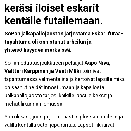
keräsi iloiset eskarit
kentälle futailemaan.
SoPan jalkapallojaoston järjestämä Eskari futaa-
tapahtuma oli onnistunut urheilun ja
yhteisöllisyyden merkeissä.
SoPan edustusjoukkueen pelaajat
Aapo Niva,
Valtteri Karppinen ja Veeti Mäki
toimivat
tapahtumassa valmentajina ja kertoivat lapsille mikä
on saanut heidät innostumaan jalkapallosta.
Jalkapallojaosto tarjosi kaikille lapsille keksit ja
mehut liikunnan lomassa.
Sää oli karu, juuri ja juuri päästiin plussan puolelle ja
välillä kentällä satoi jopa räntää. Lapset liikkuivat