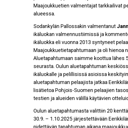
Maajoukkuetien valmentajat tarkkailivat pe
alueessa.
Sodankylän Pallossakin valmentanut
Jann
ikäluokan valmennustiimissä ja kommento
ikäluokka eli vuonna 2013 syntyneet pela
Maajoukkuetietapahtumaan ja oli hienoa nä
Aluetapahtumaan saimme koottua lähes 5
seurasta. Oulun aluetapahtuman keskiössä 
ikäluokalle ja pelillisissä asioissa keski
aluetapahtuman pelaajista jatkaa Eerik
lisätietoa Pohjois-Suomen pelaajien taso
testien ja alueiden välillä käytävien ottelui
Oulun aluetapahtumasta valittiin 20 kenttä
30.9. – 1.10.2025 järjestettävään Eerikki
pidettävän tapahtuman aikana maajoukkuet