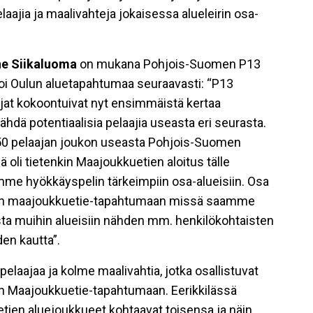
laajia ja maalivahteja jokaisessa alueleirin osa-
e Siikaluoma
on mukana Pohjois-Suomen P13
i Oulun aluetapahtumaa seuraavasti: “P13
ajat kokoontuivat nyt ensimmäistä kertaa
hdä potentiaalisia pelaajia useasta eri seurasta.
0 pelaajan joukon useasta Pohjois-Suomen
oli tietenkin Maajoukkuetien aloitus tälle
tyimme hyökkäyspelin tärkeimpiin osa-alueisiin. Osa
kilän maajoukkuetie-tapahtumaan missä saamme
sta muihin alueisiin nähden mm. henkilökohtaisten
den kautta”.
pelaajaa ja kolme maalivahtia, jotka osallistuvat
län Maajoukkuetie-tapahtumaan. Eerikkilässä
ien aluejoukkueet kohtaavat toisensa ja näin