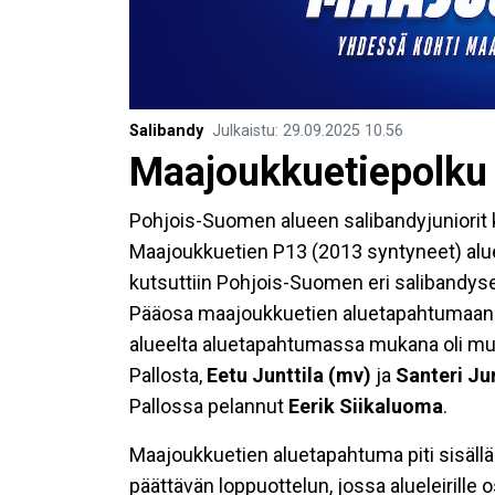
Salibandy
Julkaistu
:
29.09.2025
10.56
Maajoukkuetiepolku
Pohjois-Suomen alueen salibandyjuniorit
Maajoukkuetien P13 (2013 syntyneet) al
kutsuttiin Pohjois-Suomen eri salibandys
Pääosa maajoukkuetien aluetapahtumaan ku
alueelta aluetapahtumassa mukana oli muu
Pallosta,
Eetu Junttila (mv)
ja
Santeri Jun
Pallossa pelannut
Eerik Siikaluoma
.
Maajoukkuetien aluetapahtuma piti sisällää
päättävän loppuottelun, jossa alueleirille 