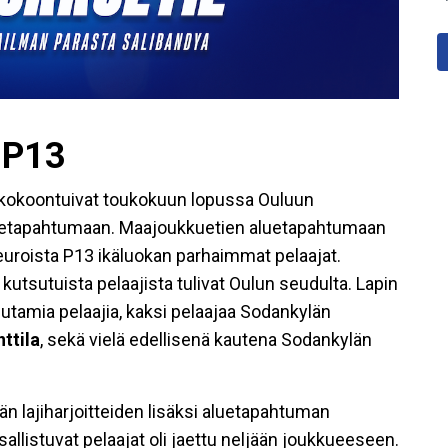
 P13
 kokoontuivat toukokuun lopussa Ouluun
uetapahtumaan. Maajoukkuetien aluetapahtumaan
euroista P13 ikäluokan parhaimmat pelaajat.
tsutuista pelaajista tulivat Oulun seudulta. Lapin
tamia pelaajia, kaksi pelaajaa Sodankylän
ttila
, sekä vielä edellisenä kautena Sodankylän
n lajiharjoitteiden lisäksi aluetapahtuman
osallistuvat pelaajat oli jaettu neljään joukkueeseen.