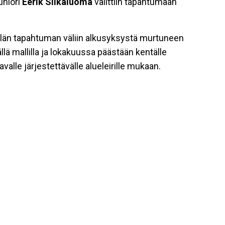
uniori
Eerik Siikaluoma
valittiin tapahtumaan
kilän tapahtuman väliin alkusyksystä murtuneen
llä mallilla ja lokakuussa päästään kentälle
valle järjestettävälle alueleirille mukaan.