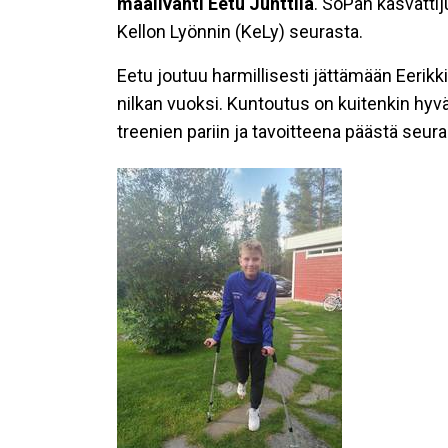
maalivahti Eetu Junttila
. SoPan kasvattij
Kellon Lyönnin (KeLy) seurasta.
Eetu joutuu harmillisesti jättämään Eerik
nilkan vuoksi. Kuntoutus on kuitenkin hyvä
treenien pariin ja tavoitteena päästä seuraa