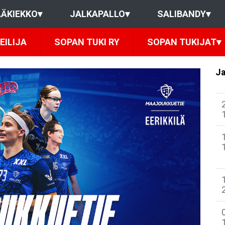
ÄKIEKKO
▾
JALKAPALLO
▾
SALIBANDY
▾
EILIJA
SOPAN TUKI RY
SOPAN TUKIJAT
▾
Ja