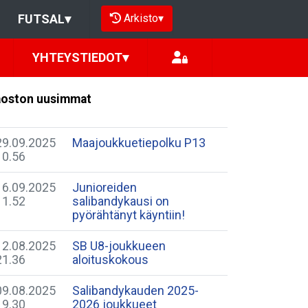
Arkisto
▾
FUTSAL
▾
YHTEYSTIEDOT
▾
oston uusimmat
29.09.2025
Maajoukkuetiepolku P13
10.56
16.09.2025
Junioreiden
11.52
salibandykausi on
pyörähtänyt käyntiin!
12.08.2025
SB U8-joukkueen
21.36
aloituskokous
09.08.2025
Salibandykauden 2025-
19.30
2026 joukkueet