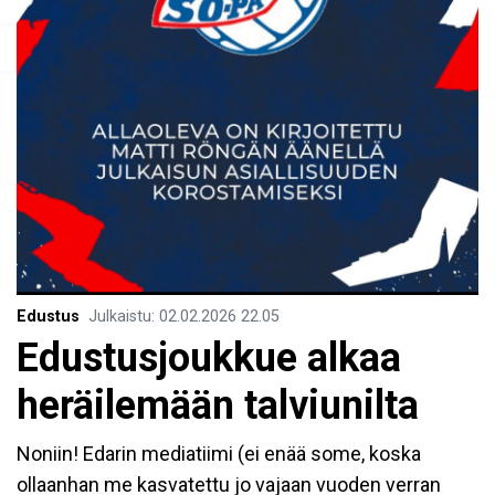
Edustus
Julkaistu
:
02.02.2026
22.05
Edustusjoukkue alkaa
heräilemään talviunilta
Noniin! Edarin mediatiimi (ei enää some, koska
ollaanhan me kasvatettu jo vajaan vuoden verran