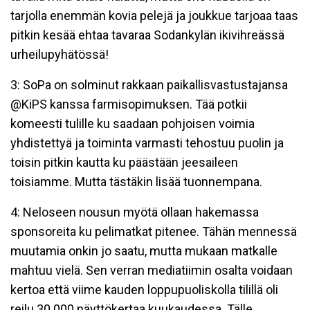
tarjolla enemmän kovia pelejä ja joukkue tarjoaa taas
pitkin kesää ehtaa tavaraa Sodankylän ikivihreässä
urheilupyhätössä!
3: SoPa on solminut rakkaan paikallisvastustajansa
@KiPS kanssa farmisopimuksen. Tää potkii
komeesti tulille ku saadaan pohjoisen voimia
yhdistettyä ja toiminta varmasti tehostuu puolin ja
toisin pitkin kautta ku päästään jeesaileen
toisiamme. Mutta tästäkin lisää tuonnempana.
4: Neloseen nousun myötä ollaan hakemassa
sponsoreita ku pelimatkat pitenee. Tähän mennessä
muutamia onkin jo saatu, mutta mukaan matkalle
mahtuu vielä. Sen verran mediatiimin osalta voidaan
kertoa että viime kauden loppupuoliskolla tilillä oli
reilu 30 000 näyttökertaa kuukaudessa. Tälle