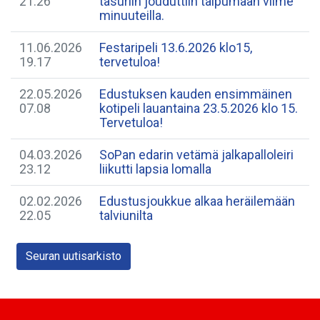
21.26
tasuriin jouduttiin taipumaan viime
minuuteilla.
11.06.2026
Festaripeli 13.6.2026 klo15,
19.17
tervetuloa!
22.05.2026
Edustuksen kauden ensimmäinen
07.08
kotipeli lauantaina 23.5.2026 klo 15.
Tervetuloa!
04.03.2026
SoPan edarin vetämä jalkapalloleiri
23.12
liikutti lapsia lomalla
02.02.2026
Edustusjoukkue alkaa heräilemään
22.05
talviunilta
Seuran uutisarkisto