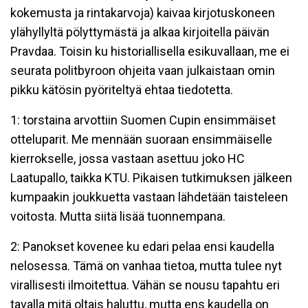
kokemusta ja rintakarvoja) kaivaa kirjotuskoneen
ylähyllyltä pölyttymästä ja alkaa kirjoitella päivän
Pravdaa. Toisin ku historiallisella esikuvallaan, me ei
seurata politbyroon ohjeita vaan julkaistaan omin
pikku kätösin pyöriteltyä ehtaa tiedotetta.
1: torstaina arvottiin Suomen Cupin ensimmäiset
otteluparit. Me mennään suoraan ensimmäiselle
kierrokselle, jossa vastaan asettuu joko HC
Laatupallo, taikka KTU. Pikaisen tutkimuksen jälkeen
kumpaakin joukkuetta vastaan lähdetään taisteleen
voitosta. Mutta siitä lisää tuonnempana.
2: Panokset kovenee ku edari pelaa ensi kaudella
nelosessa. Tämä on vanhaa tietoa, mutta tulee nyt
virallisesti ilmoitettua. Vähän se nousu tapahtu eri
tavalla mitä oltais haluttu, mutta ens kaudella on