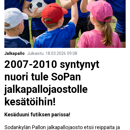
Jalkapallo
Julkaistu
:
18.03.2026
09.08
2007-2010 syntynyt
nuori tule SoPan
jalkapallojaostolle
kesätöihin!
Kesäduuni futiksen parissa!
Sodankylän Pallon jalkapallojaosto etsii reippaita ja