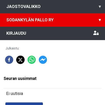
JAOSTOVALIKKO
▾
SODANKYLÄN PALLO RY
▾
KIRJAUDU
Julkaistu
:
Seuran uusimmat
Ei uutisia