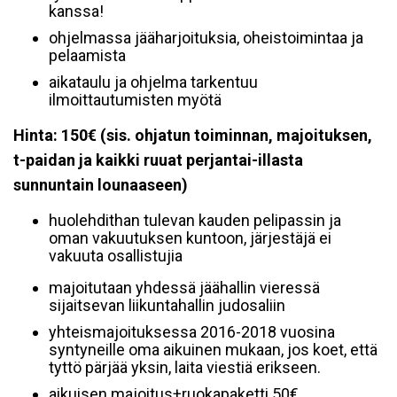
kanssa!
ohjelmassa jääharjoituksia, oheistoimintaa ja
pelaamista
aikataulu ja ohjelma tarkentuu
ilmoittautumisten myötä
Hinta: 150€ (sis. ohjatun toiminnan, majoituksen,
t-paidan ja kaikki ruuat perjantai-illasta
sunnuntain lounaaseen)
huolehdithan tulevan kauden pelipassin ja
oman vakuutuksen kuntoon, järjestäjä ei
vakuuta osallistujia
majoitutaan yhdessä jäähallin vieressä
sijaitsevan liikuntahallin judosaliin
yhteismajoituksessa 2016-2018 vuosina
syntyneille oma aikuinen mukaan, jos koet, että
tyttö pärjää yksin, laita viestiä erikseen.
aikuisen majoitus+ruokapaketti 50€